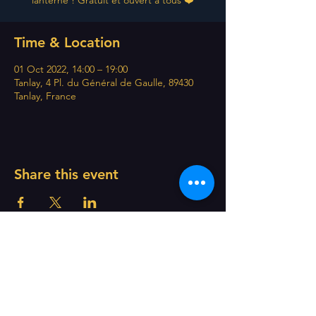
lanterne ! Gratuit et ouvert à tous ❤️
Time & Location
01 Oct 2022, 14:00 – 19:00
Tanlay, 4 Pl. du Général de Gaulle, 89430
Tanlay, France
Share this event
CONTACT US
lightwhaleinternational@gmail.com
+44 (0) 7599178949