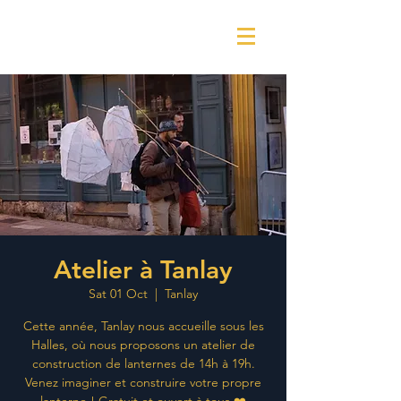
Atelier à Tanlay
Sat 01 Oct
  |  
Tanlay
Cette année, Tanlay nous accueille sous les
Halles, où nous proposons un atelier de
construction de lanternes de 14h à 19h.
Venez imaginer et construire votre propre