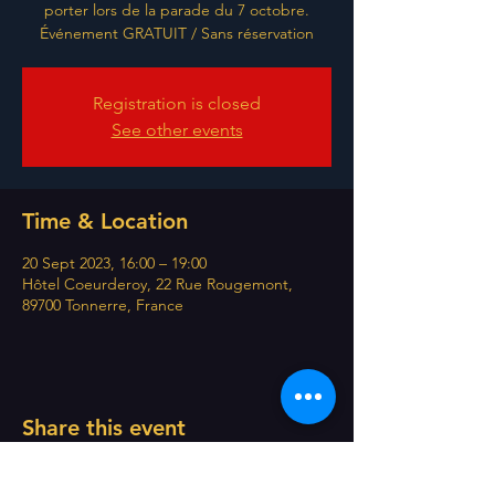
porter lors de la parade du 7 octobre.
Événement GRATUIT / Sans réservation
Registration is closed
See other events
Time & Location
20 Sept 2023, 16:00 – 19:00
Hôtel Coeurderoy, 22 Rue Rougemont,
89700 Tonnerre, France
Share this event