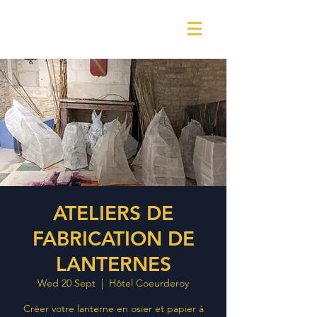
ATELIERS DE
FABRICATION DE
LANTERNES
Wed 20 Sept
  |  
Hôtel Coeurderoy
Créer votre lanterne en osier et papier à