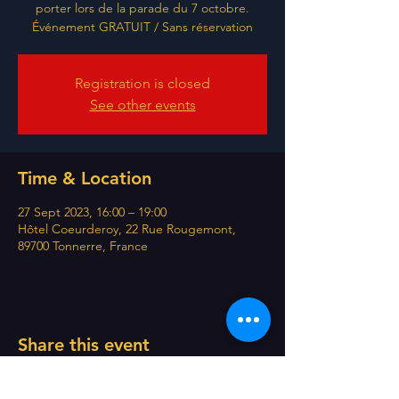
porter lors de la parade du 7 octobre.
Événement GRATUIT / Sans réservation
Registration is closed
See other events
Time & Location
27 Sept 2023, 16:00 – 19:00
Hôtel Coeurderoy, 22 Rue Rougemont,
89700 Tonnerre, France
Share this event