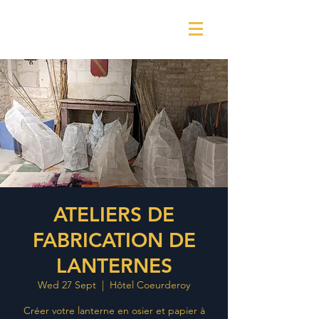
ATELIERS DE
FABRICATION DE
LANTERNES
Wed 27 Sept
  |  
Hôtel Coeurderoy
Créer votre lanterne en osier et papier à