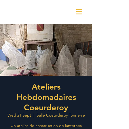
Ateliers
Hebdomadaires
Coeurderoy
Wed 21 Sept
  |  
Salle Coeurderoy Tonnerre
Un atelier de construction de lanternes