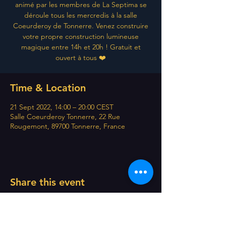
animé par les membres de La Septima se
déroule tous les mercredis à la salle
Coeurderoy de Tonnerre. Venez construire
votre propre construction lumineuse
magique entre 14h et 20h ! Gratuit et
ouvert à tous ❤️
Time & Location
21 Sept 2022, 14:00 – 20:00 CEST
Salle Coeurderoy Tonnerre, 22 Rue
Rougemont, 89700 Tonnerre, France
Share this event