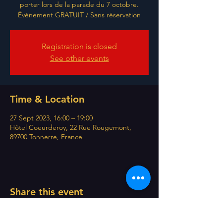
porter lors de la parade du 7 octobre.
Événement GRATUIT / Sans réservation
Registration is closed
See other events
Time & Location
27 Sept 2023, 16:00 – 19:00
Hôtel Coeurderoy, 22 Rue Rougemont,
89700 Tonnerre, France
Share this event