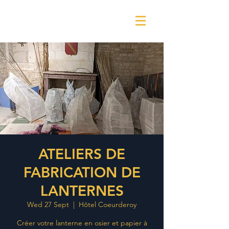
ATELIERS DE
FABRICATION DE
LANTERNES
Wed 27 Sept
  |  
Hôtel Coeurderoy
Créer votre lanterne en osier et papier à