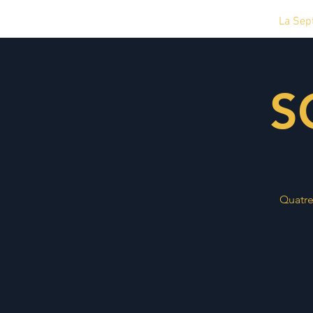
La Sep
S
Quatre