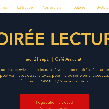
tima
La troupe
Nos projets
Galerie
Book O
OIRÉE LECTU
jeu. 21 sept.
  |  
Café Associatif
 soirées conviviales de lectures à voix haute éclairées à la lante
peut venir avec ou sans texte, pour lire ou simplement écouter.
Événement GRATUIT / Sans réservation.
Registration is closed
See other events